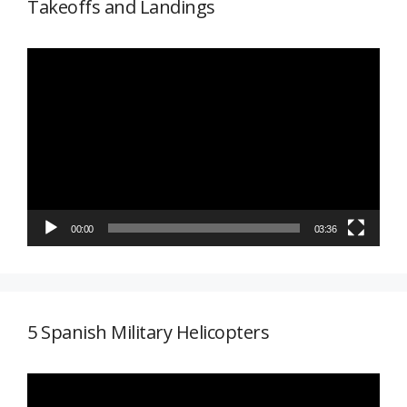
Takeoffs and Landings
Reproductor
de
vídeo
00:00
03:36
5 Spanish Military Helicopters
Reproductor