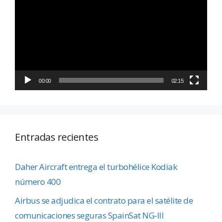
de
vídeo
00:00
02:15
Entradas recientes
Daher Aircraft entrega el turbohélice Kodiak
número 400
Airbus se adjudica el contrato para el satélite de
comunicaciones seguras SpainSat NG-III