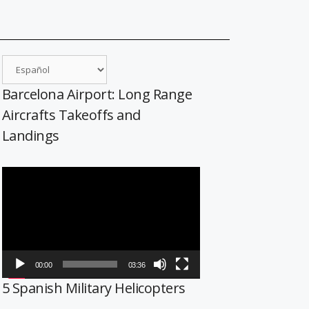
Barcelona Airport: Long Range
Aircrafts Takeoffs and
Landings
Reproductor
de
vídeo
00:00
03:36
5 Spanish Military Helicopters