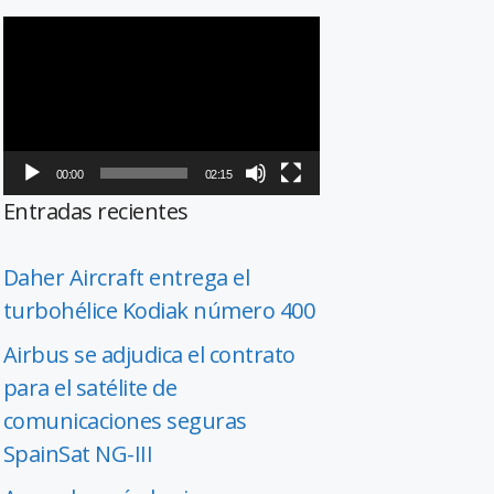
Reproductor
de
vídeo
00:00
02:15
Entradas recientes
Daher Aircraft entrega el
turbohélice Kodiak número 400
Airbus se adjudica el contrato
para el satélite de
comunicaciones seguras
SpainSat NG-III