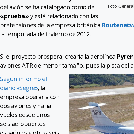
del avión se ha catalogado como de
Foto: General
«prueba»
y está relacionado con las
pretensiones de la empresa británica
Routenet
la temporada de invierno de 2012.
Si el proyecto prospera, crearía la aerolínea
Pyren
aviones ATR de menor tamaño, pues la pista del 
Según informó el
diario «Segre»
, la
empresa operaría con
dos aviones y haría
vuelos desde unos
seis aeropuertos
españoles y otros seis