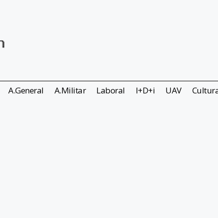
A.General
A.Militar
Laboral
I+D+i
UAV
Cultur