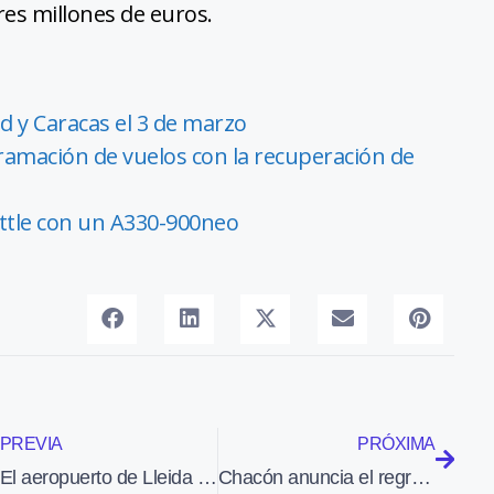
res millones de euros.
d y Caracas el 3 de marzo
ramación de vuelos con la recuperación de
eattle con un A330-900neo
PREVIA
PRÓXIMA
El aeropuerto de Lleida ultima los trabajos de adecuación para acoger nuevos turoperadores
Chacón anuncia el regreso a España de los cuatro F-18 desplegados en Libia