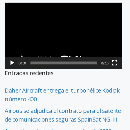
Reproductor
de
vídeo
00:00
02:15
Entradas recientes
Daher Aircraft entrega el turbohélice Kodiak
número 400
Airbus se adjudica el contrato para el satélite
de comunicaciones seguras SpainSat NG-III