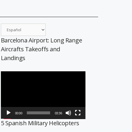
Barcelona Airport: Long Range
Aircrafts Takeoffs and
Landings
Reproductor
de
vídeo
00:00
03:36
5 Spanish Military Helicopters