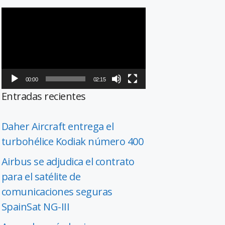
Reproductor
de
vídeo
00:00
02:15
Entradas recientes
Daher Aircraft entrega el
turbohélice Kodiak número 400
Airbus se adjudica el contrato
para el satélite de
comunicaciones seguras
SpainSat NG-III