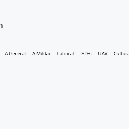
A.General
A.Militar
Laboral
I+D+i
UAV
Cultur