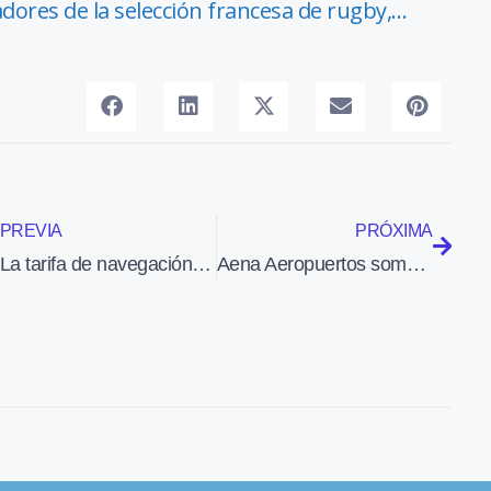
dores de la selección francesa de rugby,…
PREVIA
PRÓXIMA
La tarifa de navegación aérea de ruta de Aena bajará un 7,5% en 2012
Aena Aeropuertos somete a información pública aspectos relacionados con la privatización de Madrid-Barajas y Barcelona-El Prat