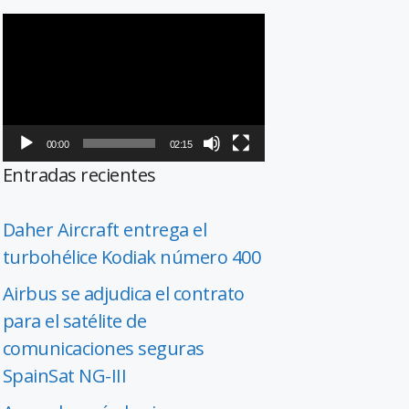
Reproductor
de
vídeo
00:00
02:15
Entradas recientes
Daher Aircraft entrega el
turbohélice Kodiak número 400
Airbus se adjudica el contrato
para el satélite de
comunicaciones seguras
SpainSat NG-III