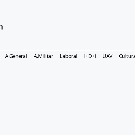
A.General
A.Militar
Laboral
I+D+i
UAV
Cultur