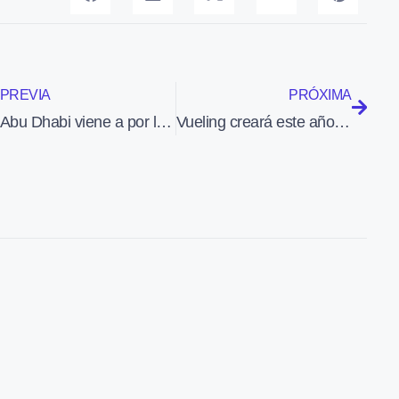
PREVIA
PRÓXIMA
Abu Dhabi viene a por la joya de la industria aeronáutica española
Vueling creará este año más de 300 puestos de trabajo