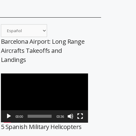
Barcelona Airport: Long Range
Aircrafts Takeoffs and
Landings
Reproductor
de
vídeo
00:00
03:36
5 Spanish Military Helicopters