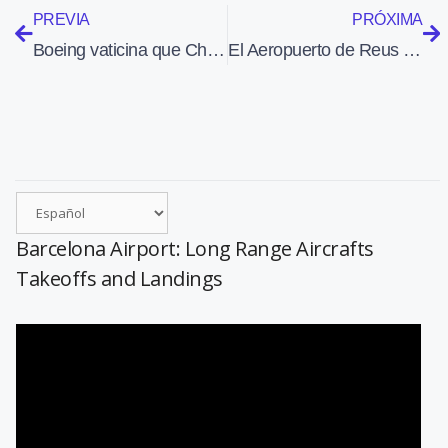
PREVIA
PRÓXIMA
Boeing vaticina que China necesitará 6.330 aviones nuevos los próximos 20 años
El Aeropuerto de Reus rediseña los espacios verdes del área de embarque
Barcelona Airport: Long Range Aircrafts
Takeoffs and Landings
Reproductor
de
vídeo