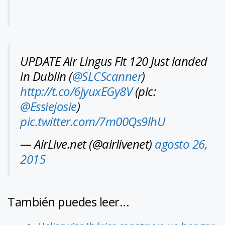
UPDATE Air Lingus Flt 120 Just landed
in Dublin (
@SLCScanner
)
http://t.co/6jyuxEGy8V
(pic:
@Essiejosie
)
pic.twitter.com/7m00Qs9lhU
— AirLive.net (@airlivenet)
agosto 26,
2015
También puedes leer...