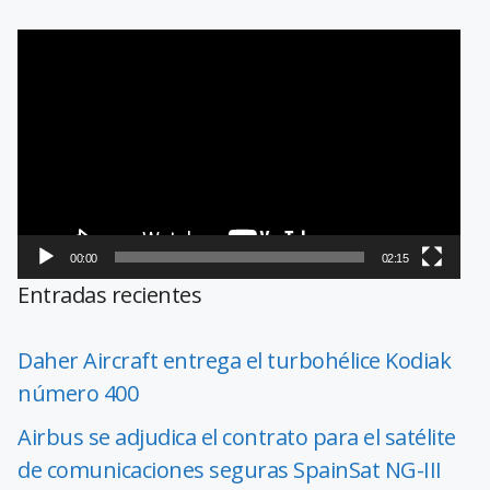
Reproductor
de
vídeo
00:00
02:15
Entradas recientes
Daher Aircraft entrega el turbohélice Kodiak
número 400
Airbus se adjudica el contrato para el satélite
de comunicaciones seguras SpainSat NG-III