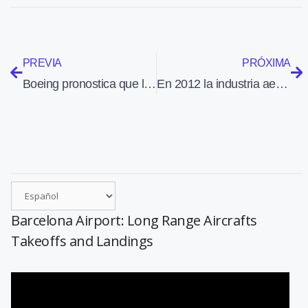
PREVIA
PRÓXIMA
Boeing pronostica que la demanda de nuevos aviones superará las 35.000 unidades
En 2012 la industria aeronáutica andaluza facturó 1.858 M€ y dio empleo a 11.290 personas
Barcelona Airport: Long Range Aircrafts
Takeoffs and Landings
Reproductor
de