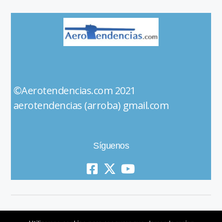
©Aerotendencias.com 2021
aerotendencias (arroba) gmail.com
Síguenos