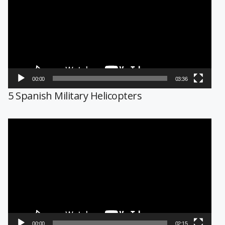
vídeo
00:00
03:36
5 Spanish Military Helicopters
Reproductor
de
vídeo
00:00
02:15