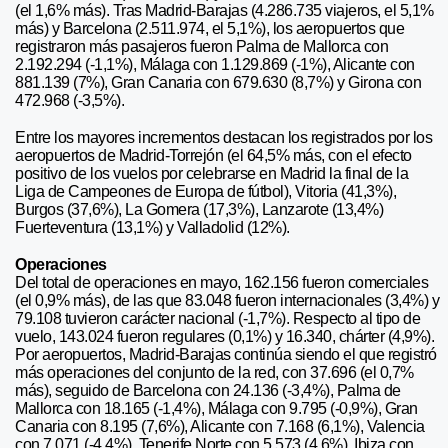
(el 1,6% más). Tras Madrid-Barajas (4.286.735 viajeros, el 5,1%
más) y Barcelona (2.511.974, el 5,1%), los aeropuertos que
registraron más pasajeros fueron Palma de Mallorca con
2.192.294 (-1,1%), Málaga con 1.129.869 (-1%), Alicante con
881.139 (7%), Gran Canaria con 679.630 (8,7%) y Girona con
472.968 (-3,5%).
Entre los mayores incrementos destacan los registrados por los
aeropuertos de Madrid-Torrejón (el 64,5% más, con el efecto
positivo de los vuelos por celebrarse en Madrid la final de la
Liga de Campeones de Europa de fútbol), Vitoria (41,3%),
Burgos (37,6%), La Gomera (17,3%), Lanzarote (13,4%)
Fuerteventura (13,1%) y Valladolid (12%).
Operaciones
Del total de operaciones en mayo, 162.156 fueron comerciales
(el 0,9% más), de las que 83.048 fueron internacionales (3,4%) y
79.108 tuvieron carácter nacional (-1,7%). Respecto al tipo de
vuelo, 143.024 fueron regulares (0,1%) y 16.340, chárter (4,9%).
Por aeropuertos, Madrid-Barajas continúa siendo el que registró
más operaciones del conjunto de la red, con 37.696 (el 0,7%
más), seguido de Barcelona con 24.136 (-3,4%), Palma de
Mallorca con 18.165 (-1,4%), Málaga con 9.795 (-0,9%), Gran
Canaria con 8.195 (7,6%), Alicante con 7.168 (6,1%), Valencia
con 7.071 (-4,4%), Tenerife Norte con 5.573 (4,6%), Ibiza con