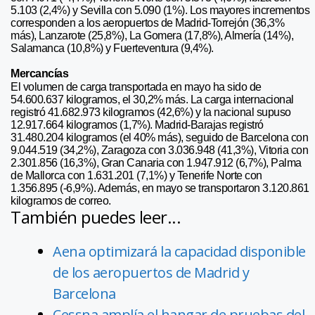
5.103 (2,4%) y Sevilla con 5.090 (1%). Los mayores incrementos
corresponden a los aeropuertos de Madrid-Torrejón (36,3%
más), Lanzarote (25,8%), La Gomera (17,8%), Almería (14%),
Salamanca (10,8%) y Fuerteventura (9,4%).
Mercancías
El volumen de carga transportada en mayo ha sido de
54.600.637 kilogramos, el 30,2% más. La carga internacional
registró 41.682.973 kilogramos (42,6%) y la nacional supuso
12.917.664 kilogramos (1,7%). Madrid-Barajas registró
31.480.204 kilogramos (el 40% más), seguido de Barcelona con
9.044.519 (34,2%), Zaragoza con 3.036.948 (41,3%), Vitoria con
2.301.856 (16,3%), Gran Canaria con 1.947.912 (6,7%), Palma
de Mallorca con 1.631.201 (7,1%) y Tenerife Norte con
1.356.895 (-6,9%). Además, en mayo se transportaron 3.120.861
kilogramos de correo.
También puedes leer...
Aena optimizará la capacidad disponible
de los aeropuertos de Madrid y
Barcelona
Cessna amplía el hangar de pruebas del