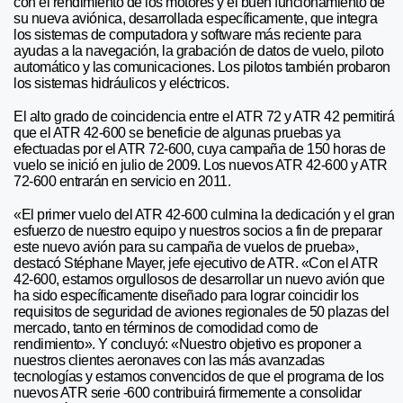
con el rendimiento de los motores y el buen funcionamiento de
su nueva aviónica, desarrollada específicamente, que integra
los sistemas de computadora y software más reciente para
ayudas a la navegación, la grabación de datos de vuelo, piloto
automático y las comunicaciones. Los pilotos también probaron
los sistemas hidráulicos y eléctricos.
El alto grado de coincidencia entre el ATR 72 y ATR 42 permitirá
que el ATR 42-600 se beneficie de algunas pruebas ya
efectuadas por el ATR 72-600, cuya campaña de 150 horas de
vuelo se inició en julio de 2009. Los nuevos ATR 42-600 y ATR
72-600 entrarán en servicio en 2011.
«El primer vuelo del ATR 42-600 culmina la dedicación y el gran
esfuerzo de nuestro equipo y nuestros socios a fin de preparar
este nuevo avión para su campaña de vuelos de prueba»,
destacó Stéphane Mayer, jefe ejecutivo de ATR. «Con el ATR
42-600, estamos orgullosos de desarrollar un nuevo avión que
ha sido específicamente diseñado para lograr coincidir los
requisitos de seguridad de aviones regionales de 50 plazas del
mercado, tanto en términos de comodidad como de
rendimiento». Y concluyó: «Nuestro objetivo es proponer a
nuestros clientes aeronaves con las más avanzadas
tecnologías y estamos convencidos de que el programa de los
nuevos ATR serie -600 contribuirá firmemente a consolidar