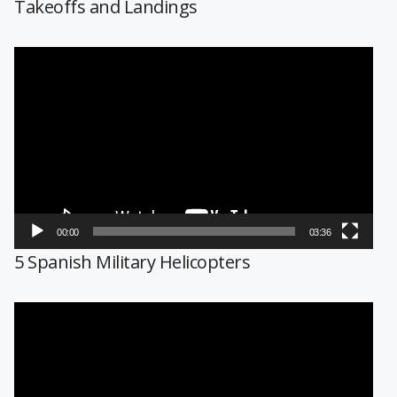
Takeoffs and Landings
Reproductor
de
vídeo
00:00
03:36
5 Spanish Military Helicopters
Reproductor
de
vídeo