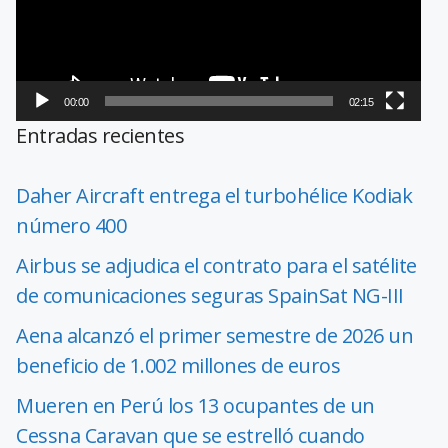
00:00
02:15
Entradas recientes
Daher Aircraft entrega el turbohélice Kodiak
número 400
Airbus se adjudica el contrato para el satélite
de comunicaciones seguras SpainSat NG-III
Aena alcanzó el primer semestre de 2026 un
beneficio de 1.002 millones de euros
Mueren en Perú los 13 ocupantes de un
Cessna Caravan que se estrelló cuando