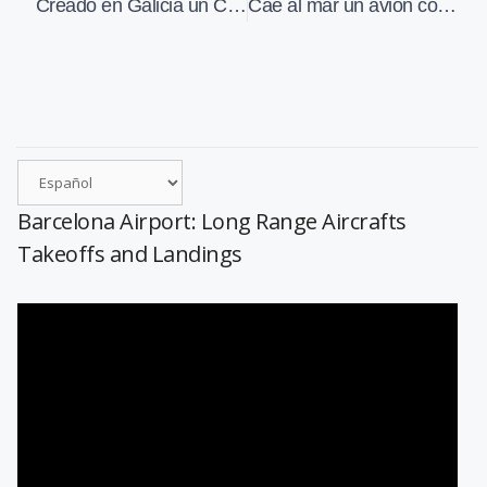
Creado en Galicia un Comité de Desarrollo de Rutas para los aeropuertos de la comunidad
Cae al mar un avión con 90 personas a bordo tras despegar de Beirut
Barcelona Airport: Long Range Aircrafts
Takeoffs and Landings
Reproductor
de
vídeo