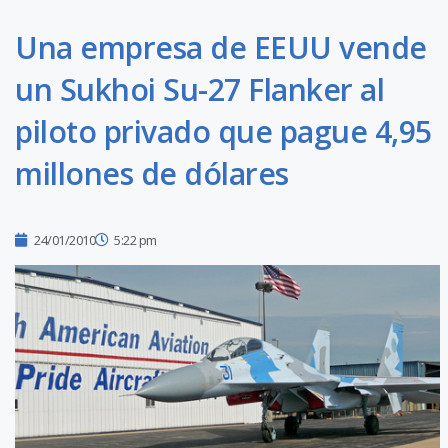
Una empresa de EEUU vende
un Sukhoi Su-27 Flanker al
piloto privado que pague 4,95
millones de dólares
24/01/2010
5:22 pm