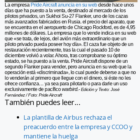
La empresa
Pride Aircraft anuncia en su web
desde hace unos
días que ha puesto a la venta, destinado al mercado de los
pilotos privados, un Sukhoi Su-27 Flanker, uno de los cazas
más avanzados fabricados en Rusia. el precio del aparato, que
se encuentra en el aeropuerto de Chicago Rockford, es de 4,95
millones de dólares. La empresa que lo vende indica en su web
que «se trata, de lejos, del avión más extraordinario que un
piloto privado pueda poseer hoy día». El caza fue objeto de un
restauración recientemente, tras la cual el pasado 10 de
diciembre volvió a volar. Ahora, tras comprobarse su óptimo
estado, se ha puesto a la venta. Pride Aircraft dispone de un
segundo Flanker para vender, pero anuncia en su web que la
operación está «discriminada», lo cual puede deberse a que no
lo venderán al primero que llegue con el dinero, si éste no les
ofrece confianza… ya sea para pilotarlo o para darle un uso
exclusivamente de pacífico
warbird
.-
Edición y Texto: José
Fernández / Foto: Pride Aircraft
También puedes leer...
La plantilla de Airbus rechaza el
preacuerdo entre la empresa y CCOO y
mantiene la huelga