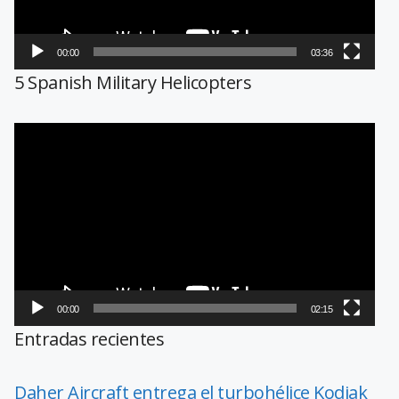
00:00
03:36
5 Spanish Military Helicopters
Reproductor
de
vídeo
00:00
02:15
Entradas recientes
Daher Aircraft entrega el turbohélice Kodiak