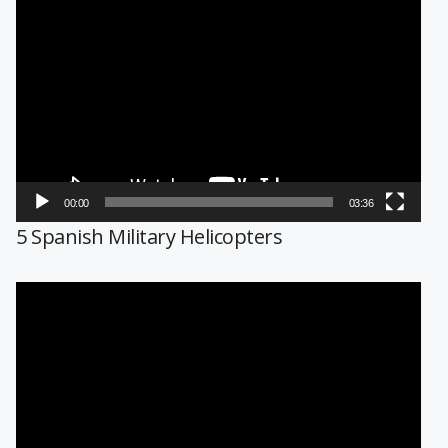
Reproductor
de
vídeo
00:00
03:36
5 Spanish Military Helicopters
Reproductor
de
vídeo