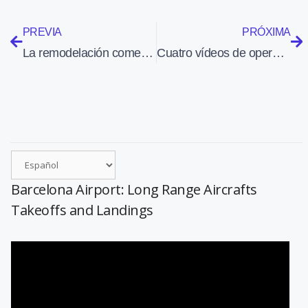
PREVIA
PRÓXIMA
La remodelación comercial de la T4 y T4S de Madrid-Barajas durará 14 meses
Cuatro vídeos de operaciones aéreas en el aeropuerto de Sabadell
Barcelona Airport: Long Range Aircrafts
Takeoffs and Landings
Reproductor
de
vídeo