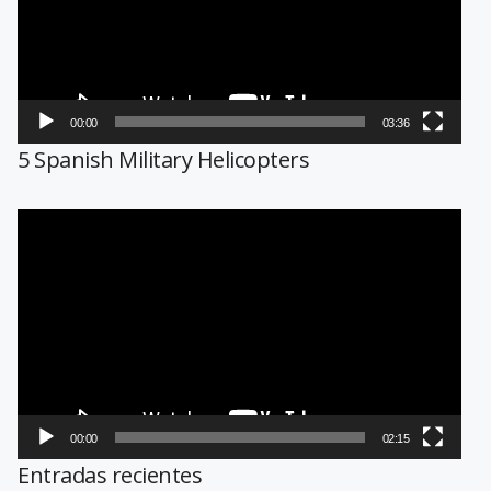
00:00
03:36
5 Spanish Military Helicopters
Reproductor
de
vídeo
00:00
02:15
Entradas recientes