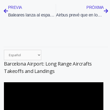
PREVIA
PRÓXIMA
Baleares lanza al espacio el Posidònia, su primer satélite
Airbus prevé que en los próximos 20 años se necesitarán 42.000 aviones nuevos
Barcelona Airport: Long Range Aircrafts
Takeoffs and Landings
Reproductor
de
vídeo