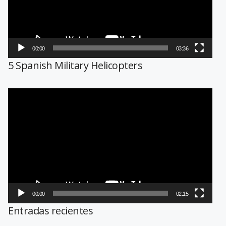
00:00
03:36
5 Spanish Military Helicopters
Reproductor
de
vídeo
00:00
02:15
Entradas recientes