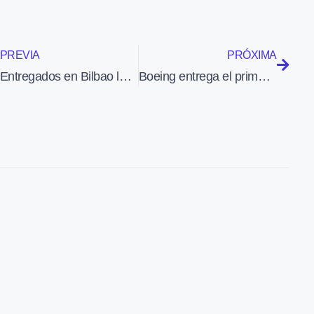
PREVIA
PRÓXIMA
Entregados en Bilbao los diplomas a la décima promoción del «Aula Aeronáutica»
Boeing entrega el primer 747-8 Intercontinental para ser configurado VIP