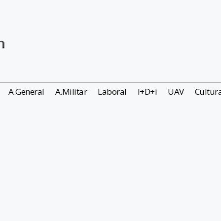
A.General
A.Militar
Laboral
I+D+i
UAV
Cultur