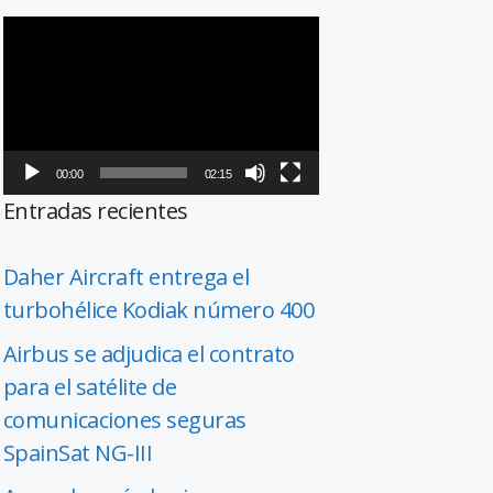
Reproductor
de
vídeo
00:00
02:15
Entradas recientes
Daher Aircraft entrega el
turbohélice Kodiak número 400
Airbus se adjudica el contrato
para el satélite de
comunicaciones seguras
SpainSat NG-III