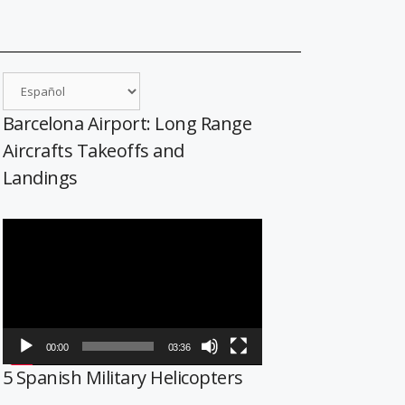
Barcelona Airport: Long Range
Aircrafts Takeoffs and
Landings
Reproductor
de
vídeo
00:00
03:36
5 Spanish Military Helicopters