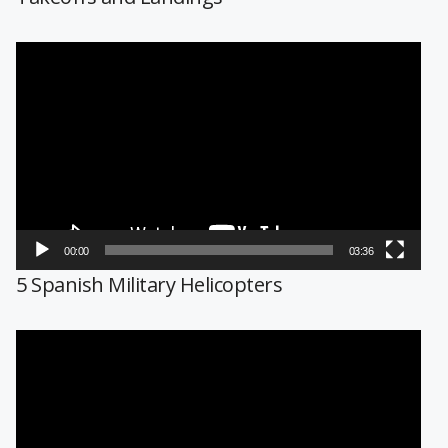
Reproductor
de
vídeo
00:00
03:36
5 Spanish Military Helicopters
Reproductor
de
vídeo