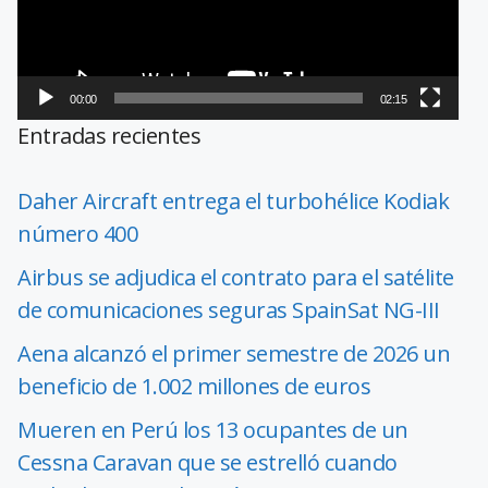
00:00
02:15
Entradas recientes
Daher Aircraft entrega el turbohélice Kodiak
número 400
Airbus se adjudica el contrato para el satélite
de comunicaciones seguras SpainSat NG-III
Aena alcanzó el primer semestre de 2026 un
beneficio de 1.002 millones de euros
Mueren en Perú los 13 ocupantes de un
Cessna Caravan que se estrelló cuando