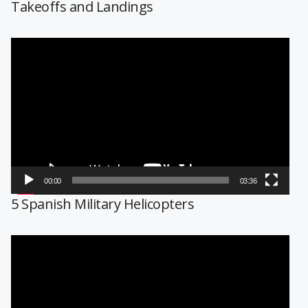
Takeoffs and Landings
Reproductor
de
vídeo
00:00
03:36
5 Spanish Military Helicopters
Reproductor
de
vídeo