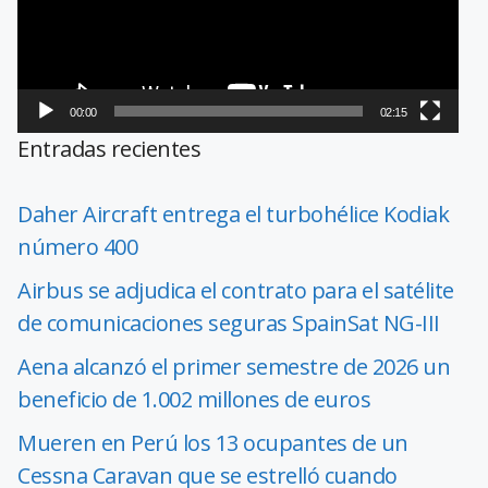
00:00
02:15
Entradas recientes
Daher Aircraft entrega el turbohélice Kodiak
número 400
Airbus se adjudica el contrato para el satélite
de comunicaciones seguras SpainSat NG-III
Aena alcanzó el primer semestre de 2026 un
beneficio de 1.002 millones de euros
Mueren en Perú los 13 ocupantes de un
Cessna Caravan que se estrelló cuando