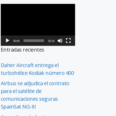
Reproductor
de
vídeo
00:00
02:15
Entradas recientes
Daher Aircraft entrega el
turbohélice Kodiak número 400
Airbus se adjudica el contrato
para el satélite de
comunicaciones seguras
SpainSat NG-III