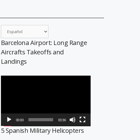
Barcelona Airport: Long Range
Aircrafts Takeoffs and
Landings
Reproductor
de
vídeo
00:00
03:36
5 Spanish Military Helicopters