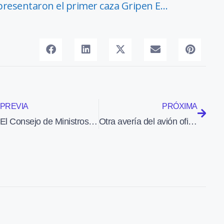
 presentaron el primer caza Gripen E…
PREVIA
PRÓXIMA
El Consejo de Ministros aprueba los incentivos a las aerolíneas que aumenten el tráfico de pasajeros
Otra avería del avión oficial retrasa al Príncipe por segunda vez en 64 días