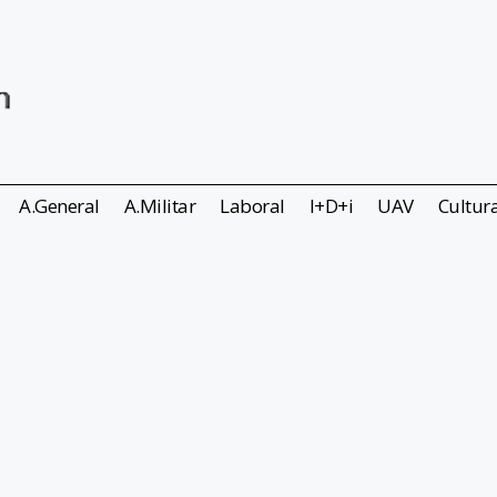
A.General
A.Militar
Laboral
I+D+i
UAV
Cultur