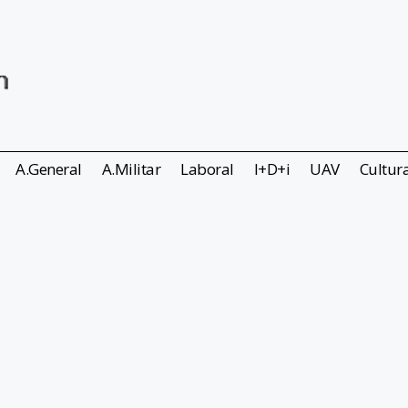
A.General
A.Militar
Laboral
I+D+i
UAV
Cultur