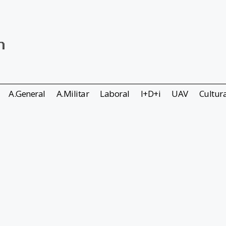
A.General
A.Militar
Laboral
I+D+i
UAV
Cultur