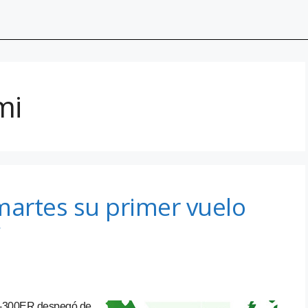
mi
 martes su primer vuelo
’
47-300ER despegó de