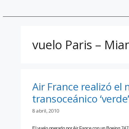
vuelo Paris – Mia
Air France realizó el
transoceánico ‘verde
8 abril, 2010
El vuelo operado por Air Fance con un Boeing 7