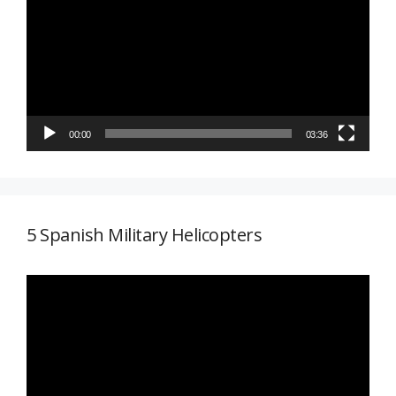
vídeo
00:00
03:36
5 Spanish Military Helicopters
Reproductor
de
vídeo