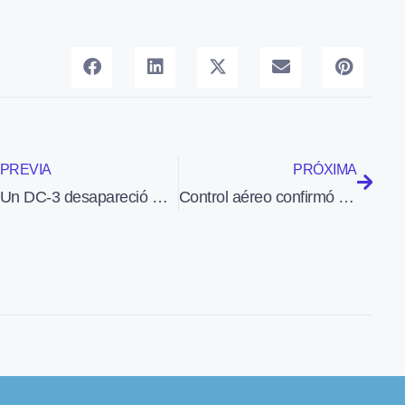
PREVIA
PRÓXIMA
Un DC-3 desapareció misteriosamente en España hace 34 años sin dejar rastro
Control aéreo confirmó la falsa alarma minutos antes de que el 112 contara en Twitter la caída de un avión