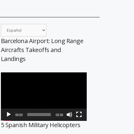
Barcelona Airport: Long Range
Aircrafts Takeoffs and
Landings
Reproductor
de
vídeo
00:00
03:36
5 Spanish Military Helicopters