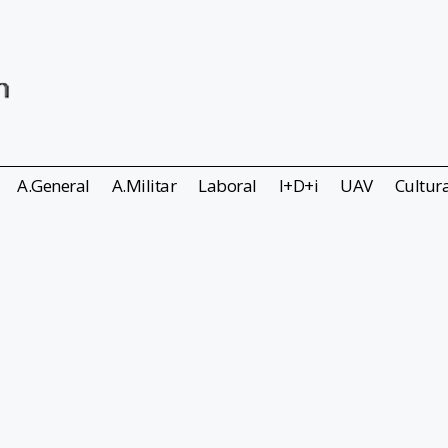
A.General
A.Militar
Laboral
I+D+i
UAV
Cultur