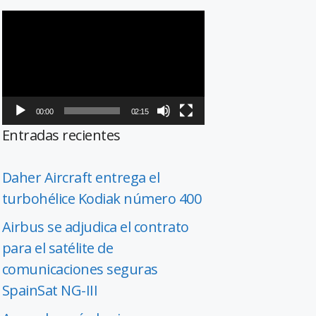
Reproductor
de
vídeo
00:00
02:15
Entradas recientes
Daher Aircraft entrega el
turbohélice Kodiak número 400
Airbus se adjudica el contrato
para el satélite de
comunicaciones seguras
SpainSat NG-III