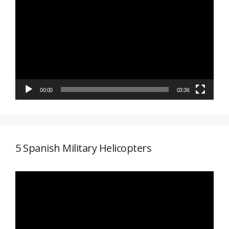
de
vídeo
00:00
03:36
5 Spanish Military Helicopters
Reproductor
de
vídeo