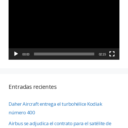
Reproductor
de
vídeo
00:00
02:15
Entradas recientes
Daher Aircraft entrega el turbohélice Kodiak
número 400
Airbus se adjudica el contrato para el satélite de