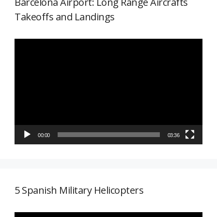
Barcelona Airport: Long Range Aircrafts
Takeoffs and Landings
Reproductor
de
vídeo
00:00
03:36
5 Spanish Military Helicopters