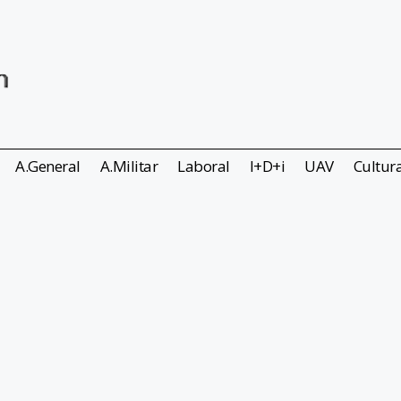
A.General
A.Militar
Laboral
I+D+i
UAV
Cultur