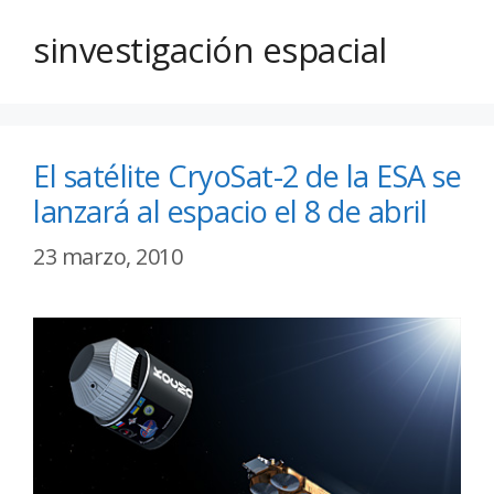
sinvestigación espacial
El satélite CryoSat-2 de la ESA se
lanzará al espacio el 8 de abril
23 marzo, 2010