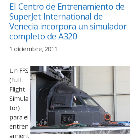
El Centro de Entrenamiento de
SuperJet International de
Venecia incorpora un simulador
completo de A320
1 diciembre, 2011
Un FFS
(Full
Flight
Simula
tor)
para el
entren
amient