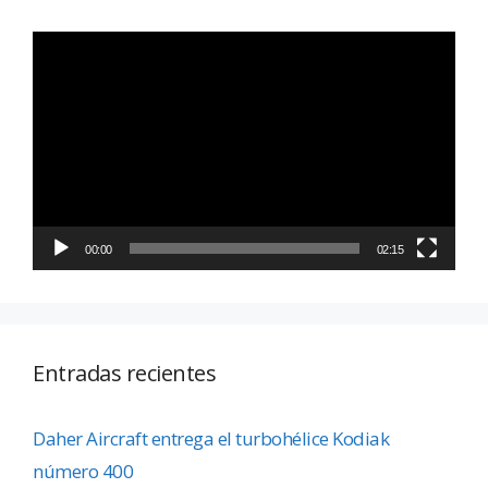
Reproductor
de
vídeo
00:00
02:15
Entradas recientes
Daher Aircraft entrega el turbohélice Kodiak
número 400