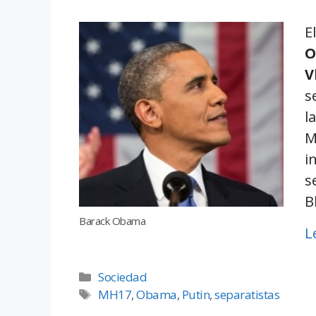
E
O
V
s
l
M
i
s
B
Barack Obama
L
Sociedad
MH17
,
Obama
,
Putin
,
separatistas