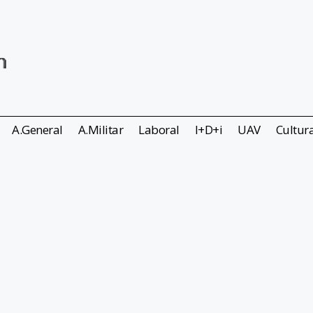
A.General
A.Militar
Laboral
I+D+i
UAV
Cultur