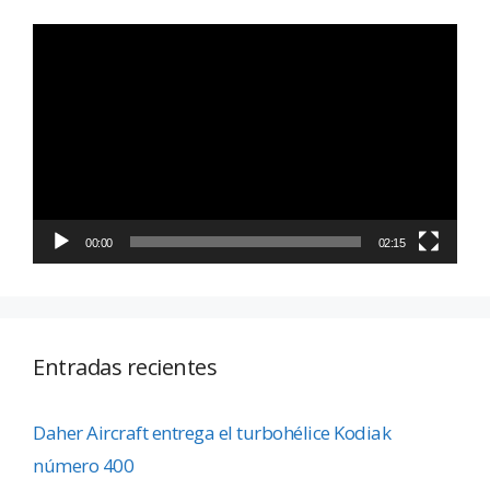
Reproductor
de
vídeo
00:00
02:15
Entradas recientes
Daher Aircraft entrega el turbohélice Kodiak
número 400