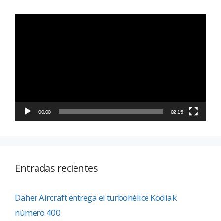
Reproductor
de
vídeo
00:00
02:15
Entradas recientes
Daher Aircraft entrega el turbohélice Kodiak
número 400