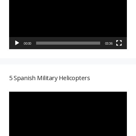
vídeo
00:00
03:36
5 Spanish Military Helicopters
Reproductor
de
vídeo