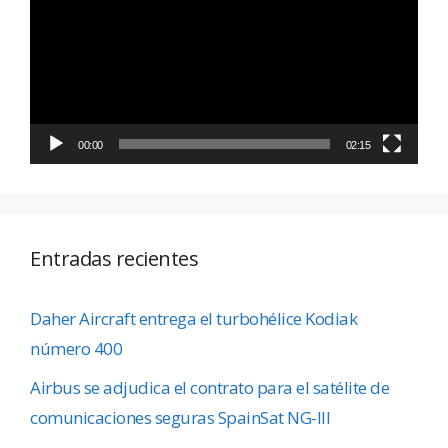
vídeo
00:00
02:15
Entradas recientes
Daher Aircraft entrega el turbohélice Kodiak
número 400
Airbus se adjudica el contrato para el satélite de
comunicaciones seguras SpainSat NG-III