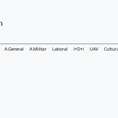
A.General
A.Militar
Laboral
I+D+i
UAV
Cultur