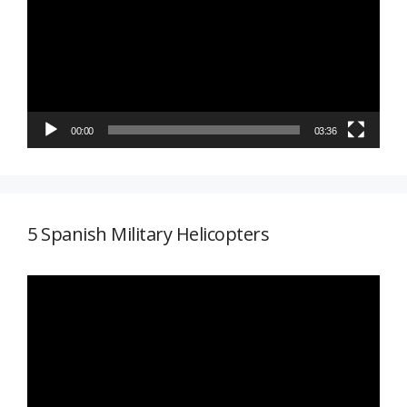
vídeo
00:00
03:36
5 Spanish Military Helicopters
Reproductor
de
vídeo