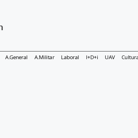
A.General
A.Militar
Laboral
I+D+i
UAV
Cultur