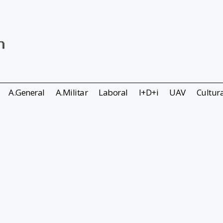
A.General
A.Militar
Laboral
I+D+i
UAV
Cultur