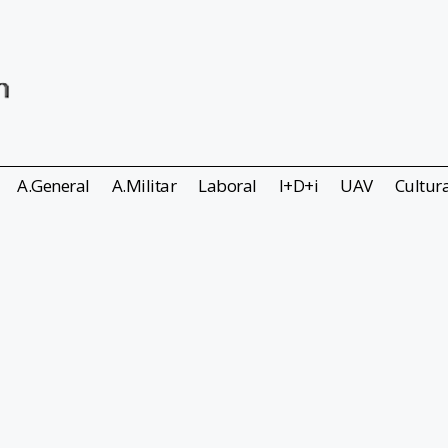
A.General
A.Militar
Laboral
I+D+i
UAV
Cultur