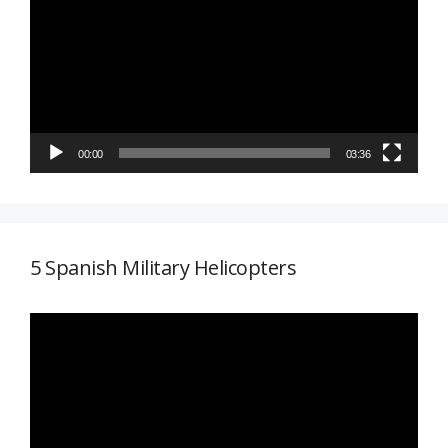
vídeo
00:00
03:36
5 Spanish Military Helicopters
Reproductor
de
vídeo