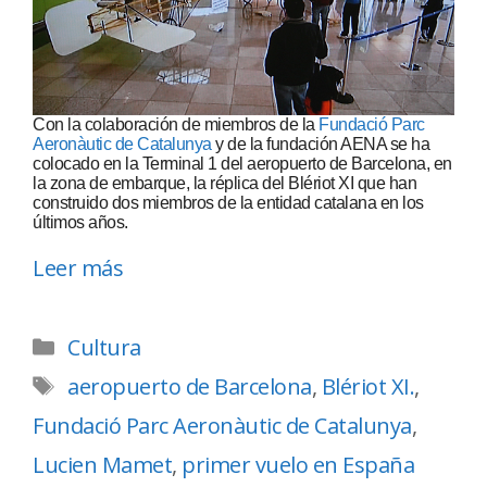
Con la colaboración de miembros de la
Fundació Parc
Aeronàutic de Catalunya
y de la fundación AENA se ha
colocado en la Terminal 1 del aeropuerto de Barcelona, en
la zona de embarque, la réplica del Blériot XI que han
construido dos miembros de la entidad catalana en los
últimos años.
Leer más
Cultura
aeropuerto de Barcelona
,
Blériot XI.
,
Fundació Parc Aeronàutic de Catalunya
,
Lucien Mamet
,
primer vuelo en España