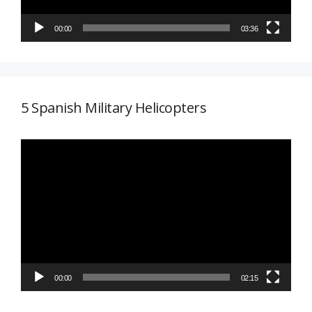
00:00
03:36
5 Spanish Military Helicopters
Reproductor
de
vídeo
00:00
02:15