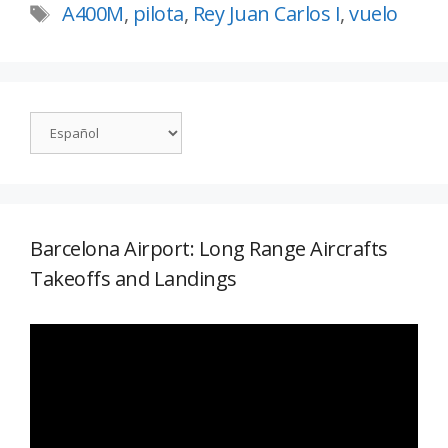
A400M
,
pilota
,
Rey Juan Carlos I
,
vuelo
Barcelona Airport: Long Range Aircrafts
Takeoffs and Landings
Reproductor
de
vídeo