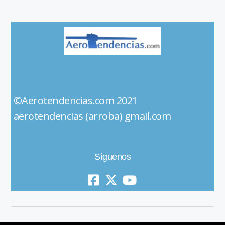
©Aerotendencias.com 2021
aerotendencias (arroba) gmail.com
Síguenos