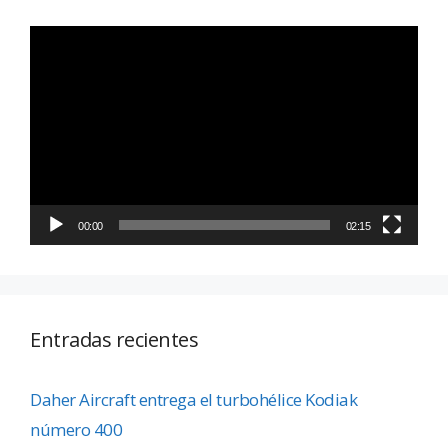
Reproductor
de
vídeo
00:00
02:15
Entradas recientes
Daher Aircraft entrega el turbohélice Kodiak
número 400