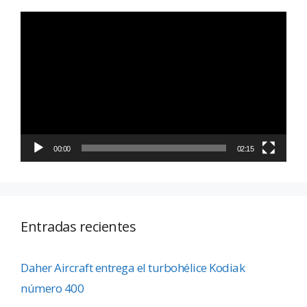
Reproductor
de
vídeo
00:00
02:15
Entradas recientes
Daher Aircraft entrega el turbohélice Kodiak
número 400