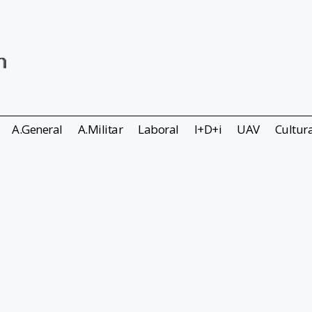
A.General
A.Militar
Laboral
I+D+i
UAV
Cultur