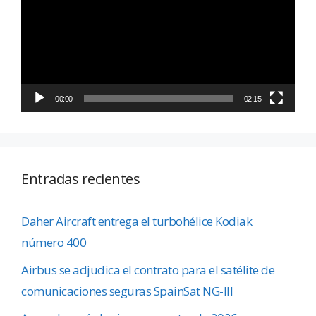
vídeo
00:00
02:15
Entradas recientes
Daher Aircraft entrega el turbohélice Kodiak
número 400
Airbus se adjudica el contrato para el satélite de
comunicaciones seguras SpainSat NG-III