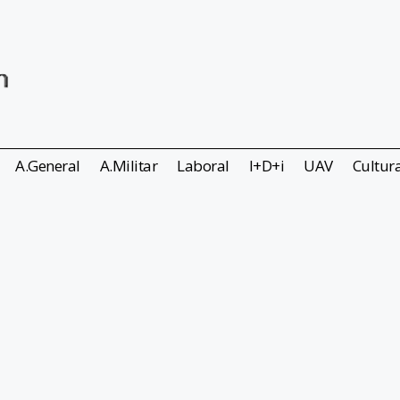
A.General
A.Militar
Laboral
I+D+i
UAV
Cultur