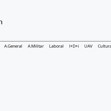
A.General
A.Militar
Laboral
I+D+i
UAV
Cultur