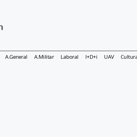
A.General
A.Militar
Laboral
I+D+i
UAV
Cultur