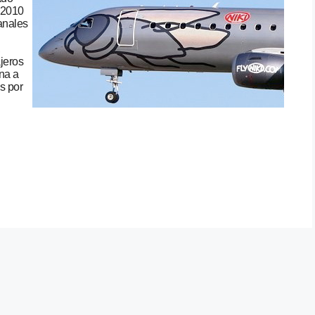
 2010
anales
,
jeros
na a
s por