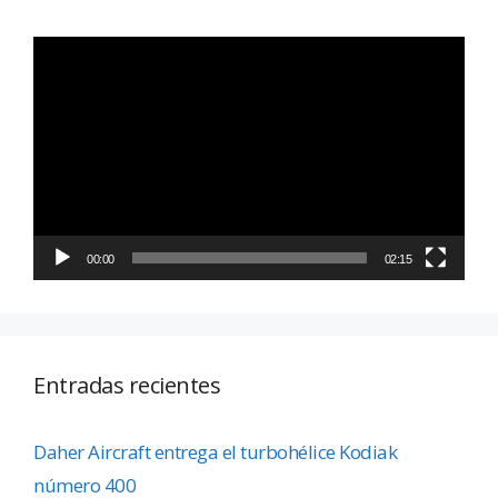
Reproductor
de
vídeo
00:00
02:15
Entradas recientes
Daher Aircraft entrega el turbohélice Kodiak
número 400